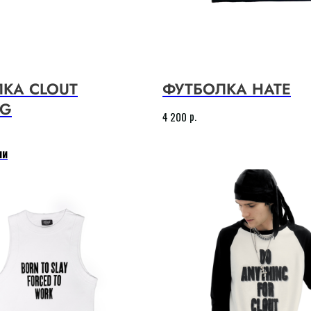
КА CLOUT
ФУТБОЛКА HATE
NG
р.
4 200
ии