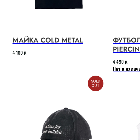
МАЙКА COLD METAL
ФУТБОЛ
PIERCI
р.
4 100
р.
4 490
Нет в налич
SOLD
OUT