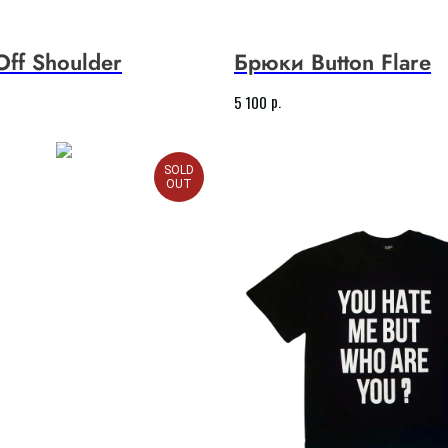
Off Shoulder
Брюки Button Flare
р.
5 100
SOLD
OUT