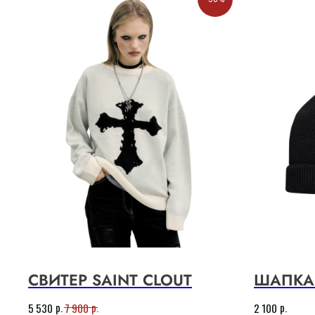
Магазин
СВИТЕР SAINT CLOUT
ШАПКА 
CLOUT 2024 @ ALL RIGHTS RESERVED
р.
р.
р.
5 530
7 900
2 100