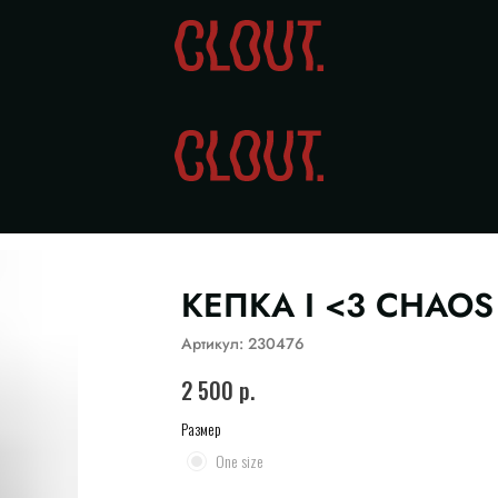
КЕПКА I <3 CHAOS
Артикул:
230476
2 500
р.
Размер
One size