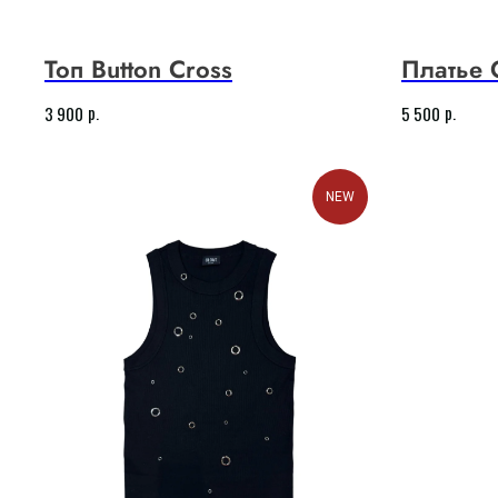
Топ Button Cross
Платье 
р.
р.
3 900
5 500
NEW