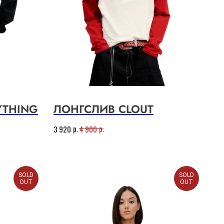
YTHING
ЛОНГСЛИВ CLOUT
р.
р.
3 920
4 900
SOLD
SOLD
OUT
OUT